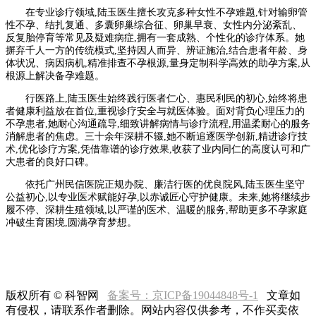
在专业诊疗领域,陆玉医生擅长攻克多种女性不孕难题,针对输卵管
性不孕、结扎复通、多囊卵巢综合征、卵巢早衰、女性内分泌紊乱、
反复胎停育等常见及疑难病症,拥有一套成熟、个性化的诊疗体系。她
摒弃千人一方的传统模式,坚持因人而异、辨证施治,结合患者年龄、身
体状况、病因病机,精准排查不孕根源,量身定制科学高效的助孕方案,从
根源上解决备孕难题。
行医路上,陆玉医生始终践行医者仁心、惠民利民的初心,始终将患
者健康利益放在首位,重视诊疗安全与就医体验。面对背负心理压力的
不孕患者,她耐心沟通疏导,细致讲解病情与诊疗流程,用温柔耐心的服务
消解患者的焦虑。三十余年深耕不辍,她不断追逐医学创新,精进诊疗技
术,优化诊疗方案,凭借靠谱的诊疗效果,收获了业内同仁的高度认可和广
大患者的良好口碑。
依托广州民信医院正规办院、廉洁行医的优良院风,陆玉医生坚守
公益初心,以专业医术赋能好孕,以赤诚匠心守护健康。未来,她将继续步
履不停、深耕生殖领域,以严谨的医术、温暖的服务,帮助更多不孕家庭
冲破生育困境,圆满孕育梦想。
版权所有 © 科智网
备案号：京ICP备19044848号-1
文章如
有侵权，请联系作者删除。网站内容仅供参考，不作买卖依