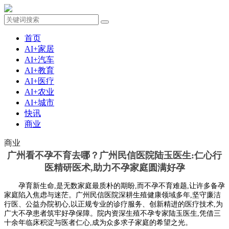
首页
AI+家居
AI+汽车
AI+教育
AI+医疗
AI+农业
AI+城市
快讯
商业
商业
广州看不孕不育去哪？广州民信医院陆玉医生:仁心行
医精研医术,助力不孕家庭圆满好孕
孕育新生命,是无数家庭最质朴的期盼,而不孕不育难题,让许多备孕
家庭陷入焦虑与迷茫。广州民信医院深耕生殖健康领域多年,坚守廉洁
行医、公益办院初心,以正规专业的诊疗服务、创新精进的医疗技术,为
广大不孕患者筑牢好孕保障。院内资深生殖不孕专家陆玉医生,凭借三
十余年临床积淀与医者仁心,成为众多求子家庭的希望之光。